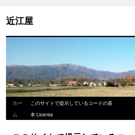
コ
ン
近江屋
テ
ン
ツ
へ
ス
キ
ッ
プ
ホー
このサイトで提示しているコードの基
ム
本 License