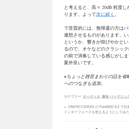
と考えると、高々 20dB 程
ります。よって
次に続く
。
で音質的には、無帰還の方はパ
連想させるものがあります。い
というか、響きが煌びやかとい
るので、オケなどのクラシック
の前で演奏している感じがしま
案外良いです。
※
ちょっと雑音まわりの話を省
へのつなぎも追加。
カテゴリー:
オーディオ
,
趣味
パーマリン
←
ONKYO C205A3 の FreeBSD 9.2 で付属
インターフェースを使えるようにしてみ