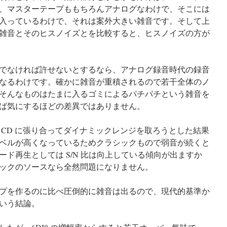
、マスターテープももちろんアナログなわけで、そこには
入っているわけで、それは案外大きい雑音です。そして上
雑音とそのヒスノイズとを比較すると、ヒスノイズの方が
でなければ許せないとするなら、アナログ録音時代の録音
なるわけです。確かに雑音が重積されるので若干全体のノ
そんなものはたまに入るゴミによるパチパチという雑音を
ば気にするほどの差異ではありません。
 CD に張り合ってダイナミックレンジを取ろうとした結果
ベルが高くなっているためクラシックもので弱音が続くと
ド再生としては S/N 比は向上している傾向が出ますか
ックのソースなら全然問題になりません。
プを作るのに比べ圧倒的に雑音は出るので、現代的基準か
いう結論。