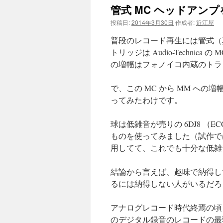
管式 MC ヘッドアン
投稿日:
2014年3月30日
作成者:
近江屋
普段のレコード再生には管式（
トリッジは Audio-Technic
の増幅はフォノイコ内蔵のトラ
で、この MC から MM へ
ってみたわけです。
球は低雑音が売りの 6DJ8 （
ものを使ってみました（試作では Ph
用してて、これでも十分な低雑
結論から言えば、趣味で納得し
るには納得しない人がいるだろ
アナログレコード時代終焉の頃
のデジタル録音のレコードの最