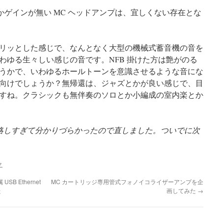
度しかゲインが無い MC ヘッドアンプは、宜しくない存在とな
リッとした感じで、なんとなく大型の機械式蓄音機の音を
わゆる生々しい感じの音です。NFB 掛けた方は艶がのる
うかで、いわゆるホールトーンを意識させるような音にな
向けでしょうか？無帰還は、ジャズとかが良い感じで、目
すね。クラシックも無伴奏のソロとか小編成の室内楽とか
略しすぎて分かりづらかったので直しました。ついでに次
ク
 USB Ethernet
MC カートリッジ専用管式フォノイコライザーアンプを企
た
画してみた
→