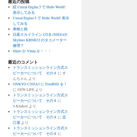
最近の投稿
続 Unreal Engine 5 で Hello World!
表示してみる
Unreal Engine 5 で Hello World! 表示
してみる
車検と税
日産スカイライン GT-R (NISSAN
Skyline) KBNR32 のタコメーター
修理？
Slimv か Vlime か・・・
最近のコメント
トランスミッションライン方式ス
ピーカーについて その４
に
す
んちゃん
より
ONKYO C205A3 に FreeBSD を！
に
NEW LIFE
より
トランスミッションライン方式ス
ピーカーについて その４
に
S.Kitahori
より
トランスミッションライン方式ス
ピーカーについて その４
に
近
江屋
より
トランスミッションライン方式ス
ピーカーについて その４
に