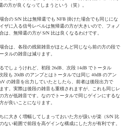
帰還の方が良くなってしまうという（笑）。
の S/N 比は無帰還でも NFB 掛けた場合でも同じにな
イザに入る信号レベルは無帰還の方が大きいので、フォノ
は、無帰還の方が S/N 比は良くなるわけです。
場合は、各段の残留雑音がほとんど同じなら前の方の段で
ータルの雑音は減ります。
しょうけれど、初段 26dB、次段 14dB でトータル
、次段も 20dB のアンプとはトータルでは同じ 40dB のアン
mV の雑音を出力していたとしたら、前者は後段出力で
になります。実際は後段の雑音も重積されますが、これも同じレ
の方が低雑音です。なのでトータルで同じゲインにするな
方が良いことになります。
ちに大きく増幅してしまっておいた方が扱いが楽（S/N 比
のない範囲で前段を高ゲインな構成にした方が有利です。