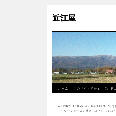
コ
ン
近江屋
テ
ン
ツ
へ
ス
キ
ッ
プ
ホーム
このサイトで提示しているコード
←
ONKYO C205A3 の FreeBSD 9.2 で付属
インターフェースを使えるようにしてみ