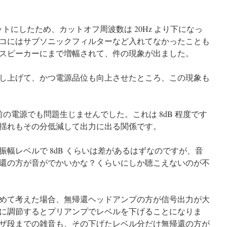
ットにしたため、カットオフ周波数は 20Hz より下になっ
コにはサブソニックフィルターなど入れてなかったことも
スピーカーにまで増幅されて、件の現象が出ました。
し上げて、かつ電源品位も向上させたところ、この現象も
前の電源でも問題生じませんでした。これは 8dB 程度です
揺れもその分低減して出力に出る関係です。
幅レベルで 8dB くらいは差があるはずなのですが、音
還の方が音がでかいかな？くらいにしか聴こえないのが不
めて考えた場合、無帰還ヘッドアンプの方が信号出力が大
に調節するとプリアンプでレベルを下げることになりま
ザ段までの雑音も、その下げたレベル分だけ無帰還の方が