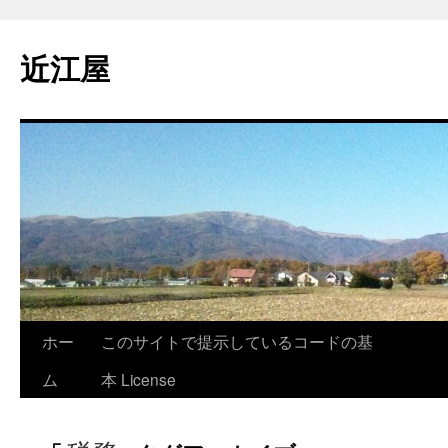
コ
ン
近江屋
テ
ン
ツ
へ
ス
キ
ッ
プ
ホー
このサイトで提示しているコードの基
ム
本 License